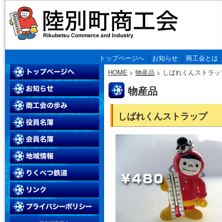
|
|
トップページへ
お知らせ
商工会とは
HOME
>
物産品
>
しばれくんストラッ
物産品
しばれくんストラップ