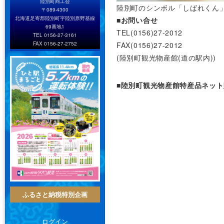
陸別町商工会
陸別町のシンボル「しばれくん
〒089-4300
北海道足寄郡陸別町字陸別原野基線
■お問い合せ
69番地1
TEL(0156)27-2012
TEL 0156-27-3161
FAX 0156-27-2752
FAX(0156)27-2012
(陸別町観光物産館(道の駅内))
■陸別町観光物産館特産品ネッ
ふるさと納税特別企画
ログイン