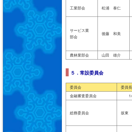
工業部会
松浦 泰仁
サービス業
後藤 和美
部会
農林業部会
山田 雄介
５．常設委員会
委員会
委員
金融審査委員会
1
総務委員会
坂東