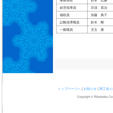
事務局長
杉本 武勝
経営指導員
宗清 英治
補助員
加藤 典子
記帳指導職員
鈴木 剛
一般職員
児玉 萠
トップページへ
|
お知らせ
|
商工会と
Copyright © Rikubetsu Co