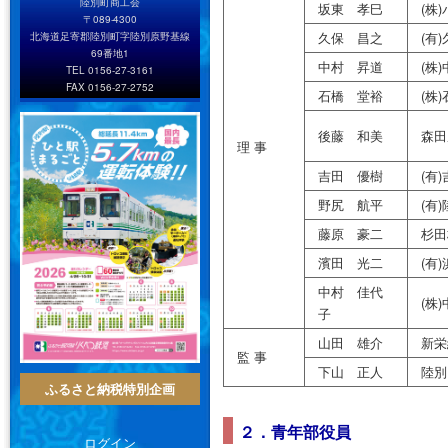
陸別町商工会
坂東 孝巳
(株
〒089-4300
久保 昌之
(有
北海道足寄郡陸別町字陸別原野基線
69番地1
中村 昇道
(株
TEL 0156-27-3161
FAX 0156-27-2752
石橋 堂裕
(株
後藤 和美
森田
理 事
吉田 優樹
(有
野尻 航平
(有
藤原 豪二
杉田
濱田 光二
(有
中村 佳代
(株
子
山田 雄介
新栄
監 事
下山 正人
陸別
ふるさと納税特別企画
２．青年部役員
ログイン