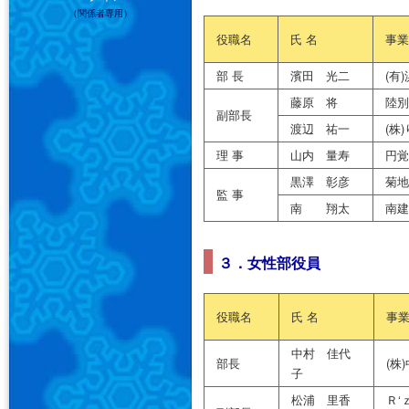
（関係者専用）
役職名
氏 名
事業
部 長
濱田 光二
(有
藤原 将
陸別
副部長
渡辺 祐一
(株
理 事
山内 量寿
円覚
黒澤 彰彦
菊地
監 事
南 翔太
南建
３．女性部役員
役職名
氏 名
事
中村 佳代
部長
(株
子
松浦 里香
Ｒ‘