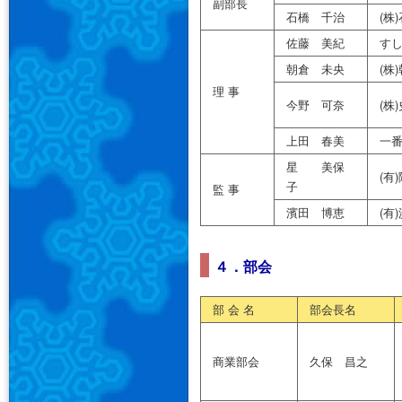
副部長
石橋 千治
(株
佐藤 美紀
す
朝倉 未央
(株
理 事
今野 可奈
(株
上田 春美
一
星 美保
(有
子
監 事
濱田 博恵
(有
４．部会
部 会 名
部会長名
商業部会
久保 昌之