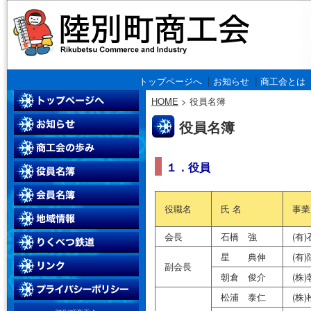
|
|
トップページへ
お知らせ
商工会とは
HOME
>
役員名簿
役員名簿
１．役員
役職名
氏 名
事業
会長
石橋 強
(有
星 典伸
(有
副会長
朝倉 俊介
(株
松浦 泰仁
(株