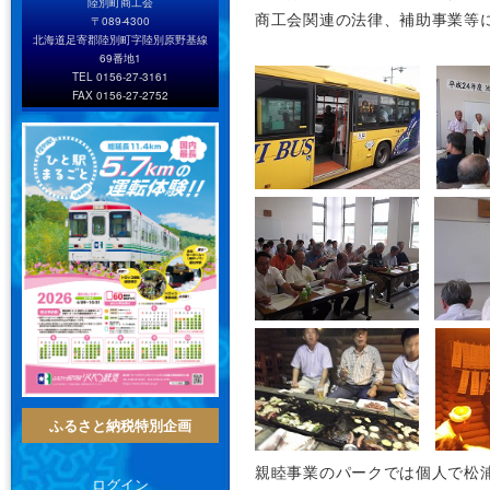
陸別町商工会
商工会関連の法律、補助事業等
〒089-4300
北海道足寄郡陸別町字陸別原野基線
69番地1
TEL 0156-27-3161
FAX 0156-27-2752
ふるさと納税特別企画
親睦事業のパークでは個人で松
ログイン