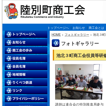
|
|
トップページへ
お知らせ
商工会とは
HOME
>
フォトギャラリー
>
池北３町
フォトギャラリー
池北３町商工会役員等研
講師は連合会の特別推進局参与