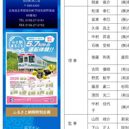
陸別町商工会
朝倉 俊介
(株
〒089-4300
松浦 泰仁
(株
北海道足寄郡陸別町字陸別原野基線
69番地1
坂東 孝巳
(株
TEL 0156-27-3161
FAX 0156-27-2752
久保 昌之
(有
中村 昇道
(株
石橋 堂裕
(株
後藤 和美
森田
理 事
吉田 優樹
(有
野尻 航平
(有
藤原 豪二
杉田
濱田 光二
(有
中村 佳代
(株
子
ふるさと納税特別企画
山田 雄介
新栄
監 事
下山 正人
陸別
ログイン