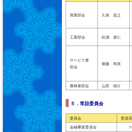
商業部会
久保 昌之
工業部会
松浦 泰仁
サービス業
後藤 和美
部会
農林業部会
山田 雄介
５．常設委員会
委員会
委員
金融審査委員会
1