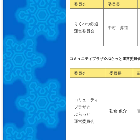
委員会
委員長
りくべつ鉄道
中村 昇道
運営委員会
コミュニティプラザ☆ぷらっと運営委員
委員会
委員長
コミュニティ
プラザ☆
朝倉 俊介
ぷらっと
運営委員会