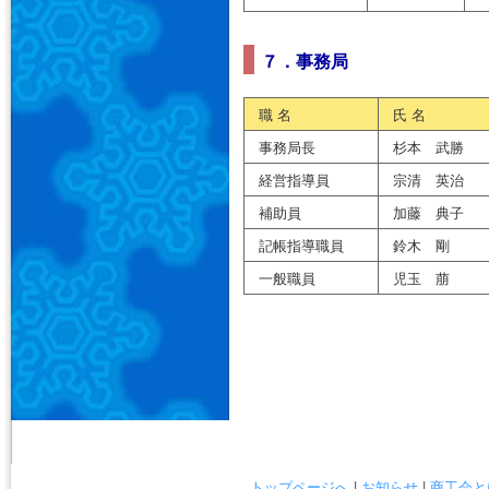
７．事務局
職 名
氏 名
事務局長
杉本 武勝
経営指導員
宗清 英治
補助員
加藤 典子
記帳指導職員
鈴木 剛
一般職員
児玉 萠
トップページへ
|
お知らせ
|
商工会と