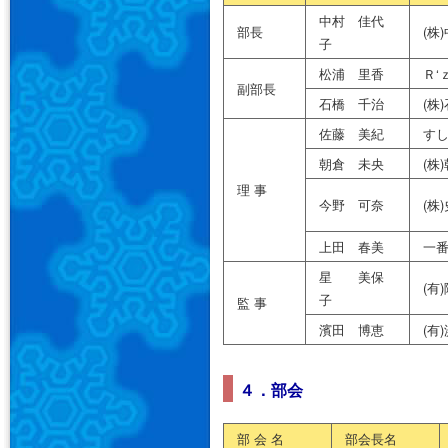
中村 佳代
部長
(株
子
松浦 里香
Ｒ‘
副部長
石橋 千治
(株
佐藤 美紀
す
朝倉 未央
(株
理 事
今野 可奈
(株
上田 春美
一
星 美保
(有
子
監 事
濱田 博恵
(有
４．部会
部 会 名
部会長名