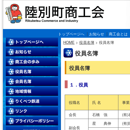
|
|
トップページへ
お知らせ
商工会とは
HOME
>
役員名簿
>
役員名簿
役員名簿
役員名簿
１．役員
役職名
氏 名
事業
会長
石橋 強
(有
星 典伸
(有
副会長