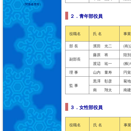
（関係者専用）
２．青年部役員
役職名
氏 名
事業
部 長
濱田 光二
(有
藤原 将
陸別
副部長
渡辺 祐一
(株
理 事
山内 量寿
円覚
黒澤 彰彦
菊地
監 事
南 翔太
南建
３．女性部役員
役職名
氏 名
事