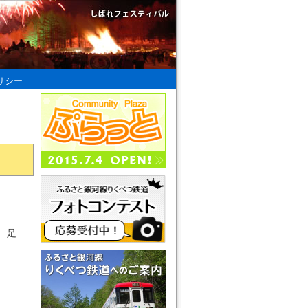
リシー
、足
。