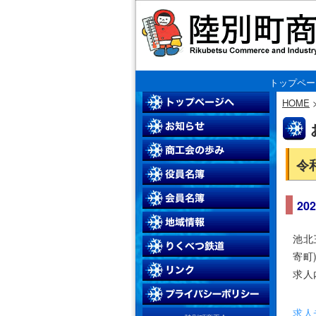
トップペー
HOME
令
20
池北
寄町
求人
求人