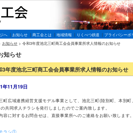
|
|
|
|
|
ジへ
お知らせ
商工会とは
地域情報
りくべつ鉄道
プライバシーポ
>
お知らせ
>
令和3年度池北三町商工会会員事業所求人情報のお知らせ
お知らせ
和3年度池北三町商工会会員事業所求人情報のお知らせ
21年11月19日
三町広域連携経営支援モデル事業として、池北三町(陸別町、本別町
)の共同求人チラシを発行しましたのでご案内致します。
内容に対するお問合せは、直接事業所へのご連絡をお願い致します
チラシ①