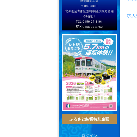
陸別町商工会
〒089-4300
北海道足寄郡陸別町字陸別原野基線
求人
69番地1
TEL 0156-27-3161
FAX 0156-27-2752
ふるさと納税特別企画
ログイン