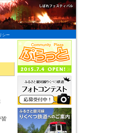
リシー
ま
が皆