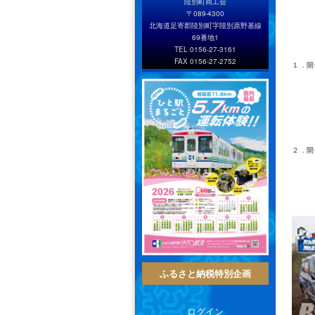
陸別町商工会
〒089-4300
北海道足寄郡陸別町字陸別原野基線
69番地1
TEL 0156-27-3161
FAX 0156-27-2752
１．開
※陸
２．開
ふるさと納税特別企画
ログイン