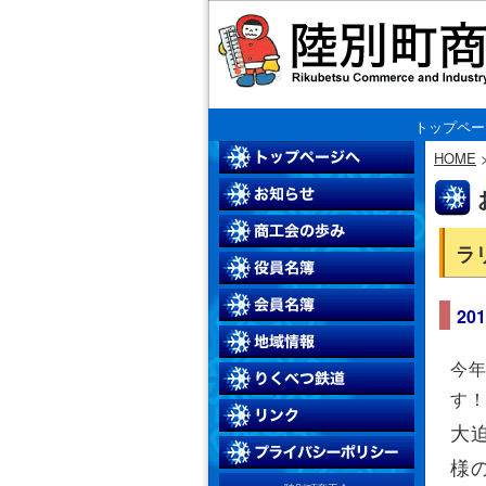
トップペー
HOME
ラ
20
今年
す
大
様