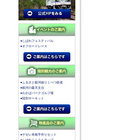
●しばれフェスティバル
●オフロードレース
●ふるさと銀河線りくべつ鉄道
●銀河の森天文台
●わかばパークゴルフ場
●陸別サーキット
●ゲゼレ本格手作りセット
●しばれくんストラップ