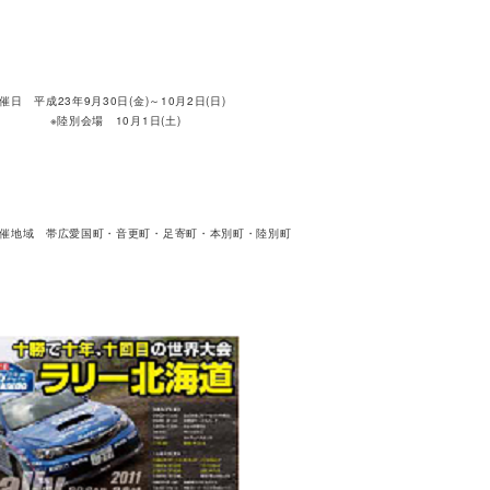
催日 平成23年9月30日(金)～10月2日(日)
別会場 10月1日(土)
催地域 帯広愛国町・音更町・足寄町・本別町・陸別町