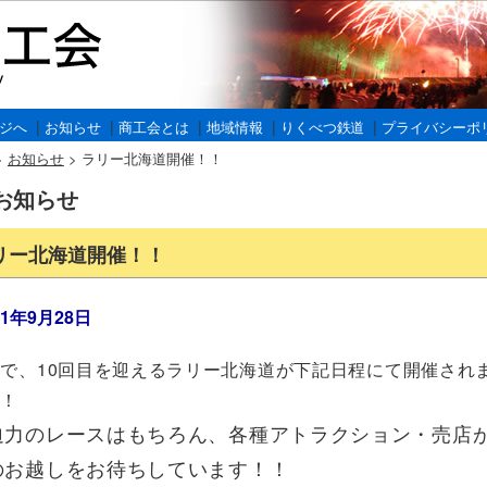
|
|
|
|
|
ジへ
お知らせ
商工会とは
地域情報
りくべつ鉄道
プライバシーポ
>
お知らせ
>
ラリー北海道開催！！
お知らせ
リー北海道開催！！
11年9月28日
で、10回目を迎えるラリー北海道が下記日程にて開催され
！！
迫力のレースはもちろん、各種アトラクション・売店
のお越しをお待ちしています！！