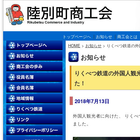
|
|
トップページへ
お知らせ
商工会とは
HOME
>
お知らせ
>
りくべつ鉄道の外
お知らせ
りくべつ鉄道の外国人観
た！
2018年7月13日
外国人観光者に向けた、 りく
ました。