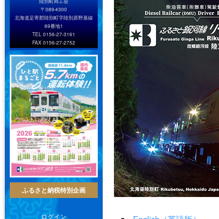
陸別町商工会
〒089-4300
北海道足寄郡陸別町字陸別原野基線
69番地1
TEL 0156-27-3161
FAX 0156-27-2752
ふるさと納税特別企画
ログイン
English（英語版）