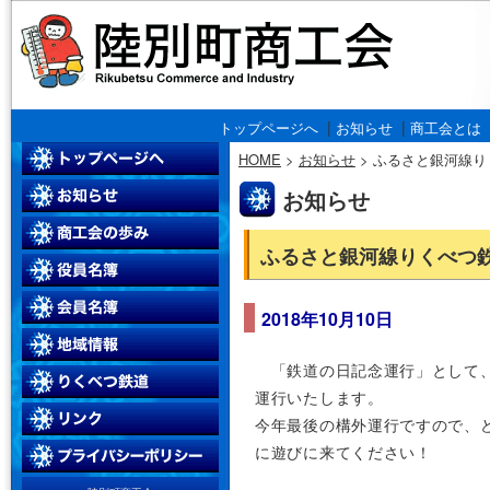
|
|
トップページへ
お知らせ
商工会とは
HOME
>
お知らせ
>
ふるさと銀河線り
お知らせ
ふるさと銀河線りくべつ
2018年10月10日
「鉄道の日記念運行」として、陸
運行いたします。
今年最後の構外運行ですので、
に遊びに来てください！