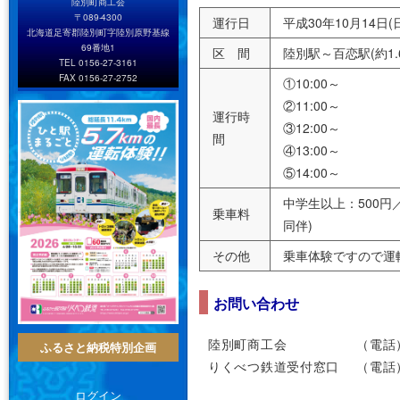
陸別町商工会
〒089-4300
運行日
平成30年10月14日(
北海道足寄郡陸別町字陸別原野基線
69番地1
区 間
陸別駅～百恋駅(約1.
TEL 0156-27-3161
FAX 0156-27-2752
①10:00～
②11:00～
運行時
③12:00～
間
④13:00～
⑤14:00～
中学生以上：500円
乗車料
同伴)
その他
乗車体験ですので運
お問い合わせ
陸別町商工会 （電話）0156
ふるさと納税特別企画
りくべつ鉄道受付窓口 （電話）
ログイン